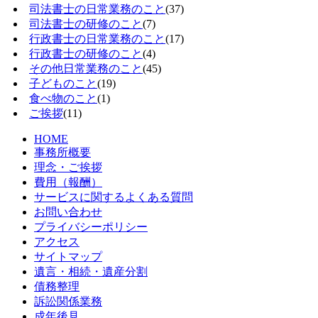
司法書士の日常業務のこと
(37)
司法書士の研修のこと
(7)
行政書士の日常業務のこと
(17)
行政書士の研修のこと
(4)
その他日常業務のこと
(45)
子どものこと
(19)
食べ物のこと
(1)
ご挨拶
(11)
HOME
事務所概要
理念・ご挨拶
費用（報酬）
サービスに関するよくある質問
お問い合わせ
プライバシーポリシー
アクセス
サイトマップ
遺言・相続・遺産分割
債務整理
訴訟関係業務
成年後見