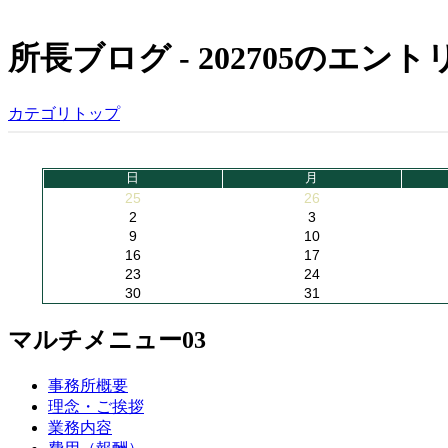
所長ブログ - 202705のエント
カテゴリトップ
日
月
25
26
2
3
9
10
16
17
23
24
30
31
マルチメニュー03
事務所概要
理念・ご挨拶
業務内容