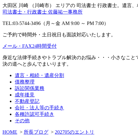
大田区 川崎 （川崎市） エリアの 司法書士 行政書士。遺
司法書士・行政書士 佐藤祐一事務所
TEL:03-5744-3496（月～金 AM 9:00 ～ PM 7:00）
ご予約で時間外・土日祝日も面談対応いたします。
メール・FAX24時間受付
身近な法律手続きやトラブル解決のお悩み・・・小さなこと
決の道へと歩んでまいります。
遺言・相続・遺産分割
債務整理
訴訟関係業務
成年後見
不動産登記
会社・法人等の手続き
各種許認可手続き
その他
HOME
>
所長ブログ
>
202705のエントリ