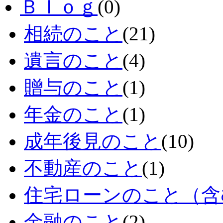
Ｂｌｏｇ
(0)
相続のこと
(21)
遺言のこと
(4)
贈与のこと
(1)
年金のこと
(1)
成年後見のこと
(10)
不動産のこと
(1)
住宅ローンのこと（含
金融のこと
(2)