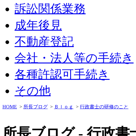
訴訟関係業務
成年後見
不動産登記
会社・法人等の手続き
各種許認可手続き
その他
HOME
>
所長ブログ
>
Ｂｌｏｇ
>
行政書士の研修のこと
所長ブログ - 行政