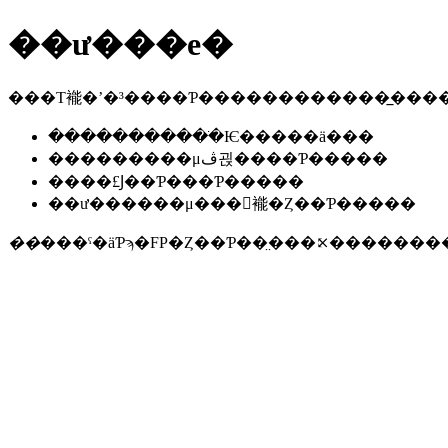
��ư���е�
���Τ褦�ʼ�³����Ƥ������������̲���
�����������ֺѤ�����ä���
���������μڤ괹����Ƥ�����
����£Ϳ��Ƥ���Ƥ�����
��ư������μ���򤷤褦�Ȥ��Ƥ�����
��