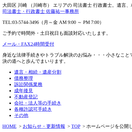
大田区 川崎 （川崎市） エリアの 司法書士 行政書士。遺
司法書士・行政書士 佐藤祐一事務所
TEL:03-5744-3496（月～金 AM 9:00 ～ PM 7:00）
ご予約で時間外・土日祝日も面談対応いたします。
メール・FAX24時間受付
身近な法律手続きやトラブル解決のお悩み・・・小さなこと
決の道へと歩んでまいります。
遺言・相続・遺産分割
債務整理
訴訟関係業務
成年後見
不動産登記
会社・法人等の手続き
各種許認可手続き
その他
HOME
>
お知らせ・更新情報
>
TOP
> ホームページを公開